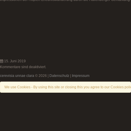
15. Juni 2019
Kommentare sind deaktiviert.
cerevisia unnae clara
© 2026 |
Datenschutz
|
Impressum
We use Cookies - By using this site or closing this you agree to our Cookies poli