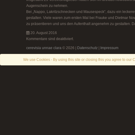
Augenschein zu nehmen.
Bei „Nappo, Lakritzschnecken und Mausespeck“, dazu ein leckeres 
gestalten. Viele waren zum ersten Mal bei Frauke und Dietmar No
zu präsentieren und uns den Aufenthalt angenehm zu gestalten. 
20. August 2016
Kommentare sind deaktiviert.
cerevisia unnae clara
© 2026 |
Datenschutz
|
Impressum
We use Cookies - By using this site or closing this you agree to our C