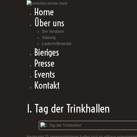
Home
Über uns
Der Vorstand
Satzung
Lastschriftmandat
Bieriges
Presse
Events
Kontakt
1. Tag der Trinkhallen
Insgesamt 25 Vereinsmitglieder hatten sich im arthaus nowodworsk